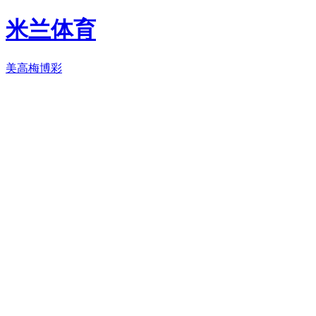
米兰体育
美高梅博彩