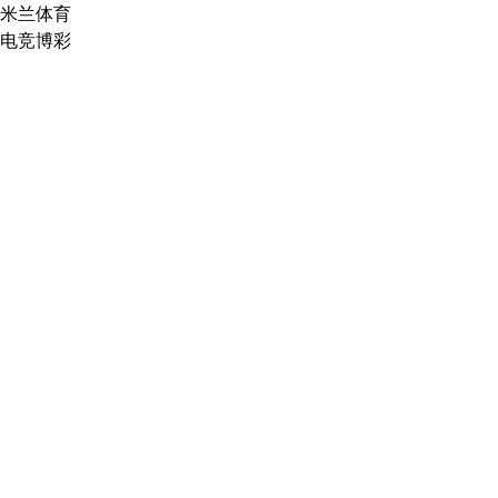
米兰体育
电竞博彩