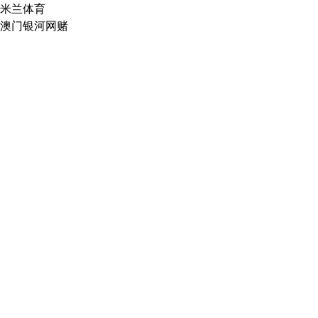
米兰体育
澳门银河网赌