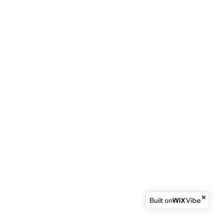
Built on