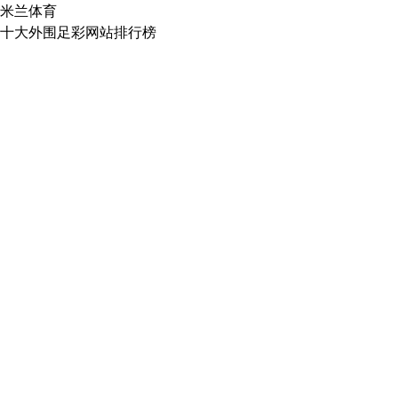
米兰体育
十大外围足彩网站排行榜