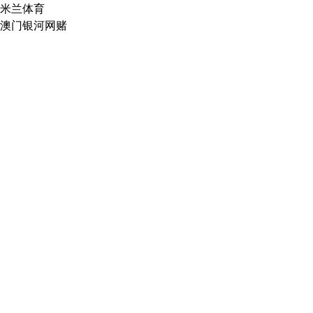
米兰体育
澳门银河网赌