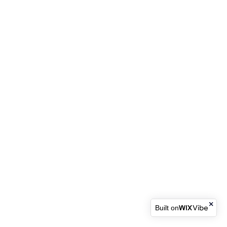
Built on