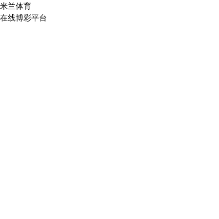
米兰体育
在线博彩平台