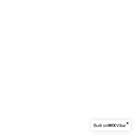
Built on