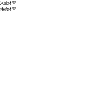
米兰体育
伟德体育