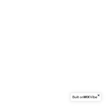
Built on