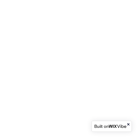
Built on