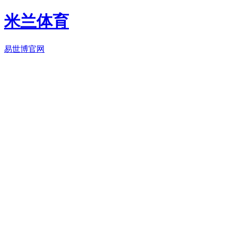
米兰体育
易世博官网