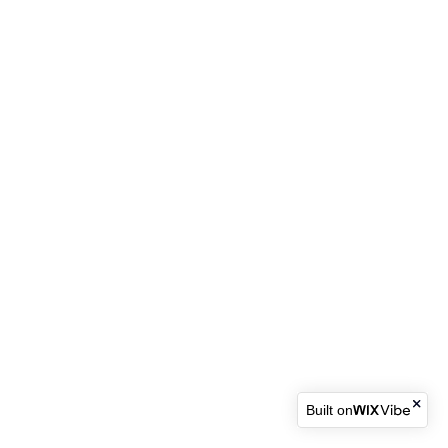
Built on